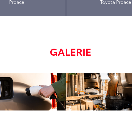
Proace
Toyota Proace
GALERIE