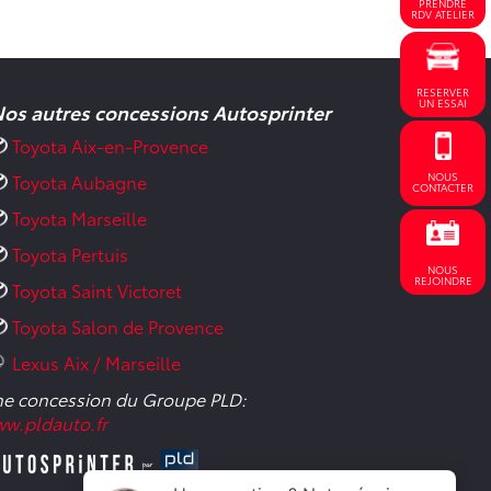
PRENDRE
RDV ATELIER
RESERVER
UN ESSAI
os autres concessions Autosprinter
Toyota Aix-en-Provence
NOUS
Toyota Aubagne
CONTACTER
Toyota Marseille
Toyota Pertuis
NOUS
REJOINDRE
Toyota Saint Victoret
Toyota Salon de Provence
Lexus Aix / Marseille
e concession du Groupe PLD:
w.pldauto.fr