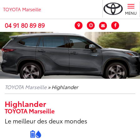
Tog
TOYOTA Marseille
nav
MENU
04 91 80 89 89
TOYOTA Marseille
» Highlander
Highlander
TOYOTA Marseille
Le meilleur des deux mondes